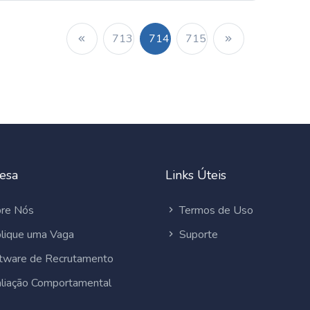
713
714
715
esa
Links Úteis
re Nós
Termos de Uso
lique uma Vaga
Suporte
tware de Recrutamento
liação Comportamental