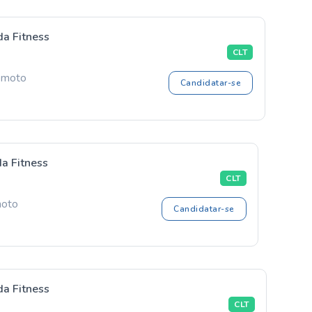
da Fitness
CLT
Remoto
Candidatar-se
a Fitness
CLT
moto
Candidatar-se
da Fitness
CLT