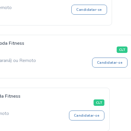
Remoto
Candidatar-se
oda Fitness
CLT
Paraná) ou Remoto
Candidatar-se
a Fitness
CLT
emoto
Candidatar-se