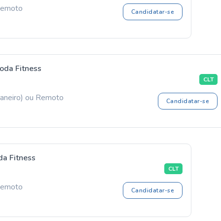
Remoto
Candidatar-se
oda Fitness
CLT
 Janeiro) ou Remoto
Candidatar-se
da Fitness
CLT
 Remoto
Candidatar-se