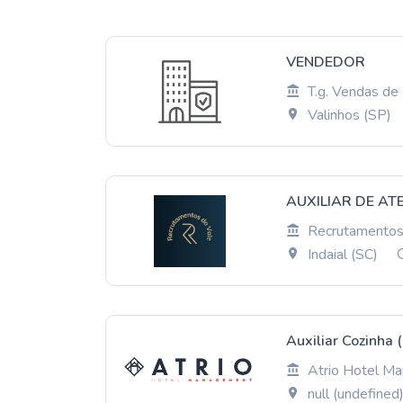
VENDEDOR
T.g. Vendas d
Valinhos (SP)
AUXILIAR DE AT
Recrutamentos
Indaial (SC)
Auxiliar Cozinha 
Atrio Hotel M
null (undefine