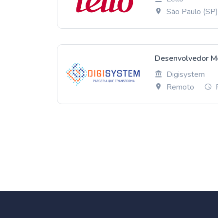
São Paulo (SP
Desenvolvedor Mo
Digisystem
Remoto
P