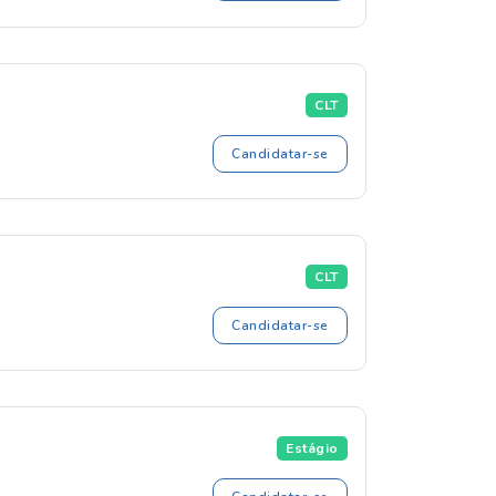
CLT
Candidatar-se
CLT
Candidatar-se
Estágio